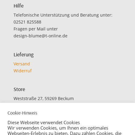
Hilfe
Telefonische Unterstützung und Beratung unter:
02521 825588
Fragen per Mail unter
design-blume@t-online.de
Lieferung
Versand
Widerruf
Store
Weststraße 27, 59269 Beckum
Cookie-Hinweis
Öffnungszeiten
Diese Webseite verwendet Cookies
Montag bis Freitag:
Wir verwenden Cookies, um Ihnen ein optimales
Webseiten-Erlebnis zu bieten. Dazu zählen Cookies, die
09.30 bis 12.30 Uhr