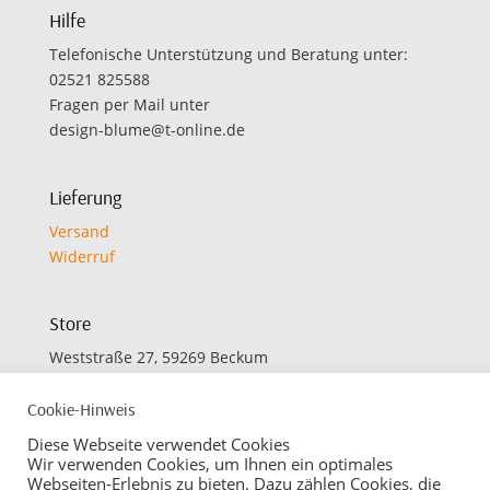
Hilfe
Telefonische Unterstützung und Beratung unter:
02521 825588
Fragen per Mail unter
design-blume@t-online.de
Lieferung
Versand
Widerruf
Store
Weststraße 27, 59269 Beckum
Cookie-Hinweis
Öffnungszeiten
Diese Webseite verwendet Cookies
Montag bis Freitag:
Wir verwenden Cookies, um Ihnen ein optimales
Webseiten-Erlebnis zu bieten. Dazu zählen Cookies, die
09.30 bis 12.30 Uhr