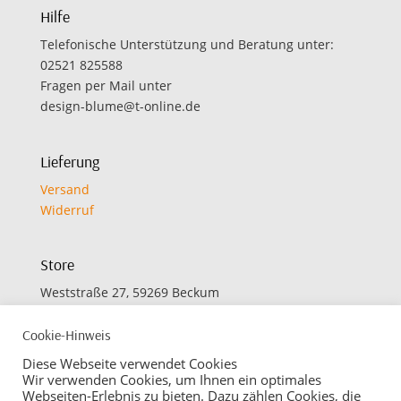
Hilfe
Telefonische Unterstützung und Beratung unter:
02521 825588
Fragen per Mail unter
design-blume@t-online.de
Lieferung
Versand
Widerruf
Store
Weststraße 27, 59269 Beckum
Cookie-Hinweis
Öffnungszeiten
Diese Webseite verwendet Cookies
Montag bis Freitag:
Wir verwenden Cookies, um Ihnen ein optimales
Webseiten-Erlebnis zu bieten. Dazu zählen Cookies, die
09.30 bis 12.30 Uhr