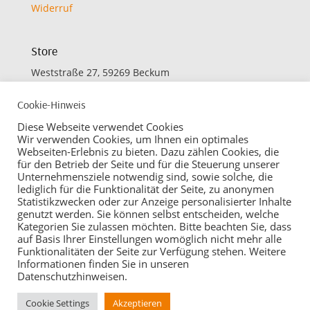
Widerruf
Store
Weststraße 27, 59269 Beckum
Cookie-Hinweis
Öffnungszeiten
Diese Webseite verwendet Cookies
Montag bis Freitag:
Wir verwenden Cookies, um Ihnen ein optimales
Webseiten-Erlebnis zu bieten. Dazu zählen Cookies, die
09.30 bis 12.30 Uhr
für den Betrieb der Seite und für die Steuerung unserer
14.30 bis 18.00 Uhr
Unternehmensziele notwendig sind, sowie solche, die
lediglich für die Funktionalität der Seite, zu anonymen
Samstag:
Statistikzwecken oder zur Anzeige personalisierter Inhalte
09.30 bis 13.00 Uhr
genutzt werden. Sie können selbst entscheiden, welche
Kategorien Sie zulassen möchten. Bitte beachten Sie, dass
auf Basis Ihrer Einstellungen womöglich nicht mehr alle
Funktionalitäten der Seite zur Verfügung stehen. Weitere
Informationen finden Sie in unseren
Datenschutzhinweisen.
Cookie Settings
Akzeptieren