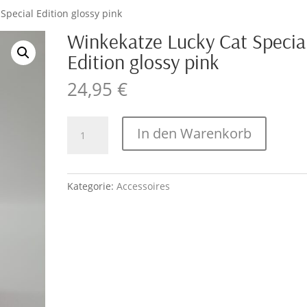
Special Edition glossy pink
Winkekatze Lucky Cat Specia
Edition glossy pink
24,95
€
Winkekatze
In den Warenkorb
Lucky
Cat
Special
Kategorie:
Accessoires
Edition
glossy
pink
Menge