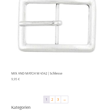
MIX AND MATCH M 4542 | Schliesse
9,95
€
1
2
3
→
Kategorien