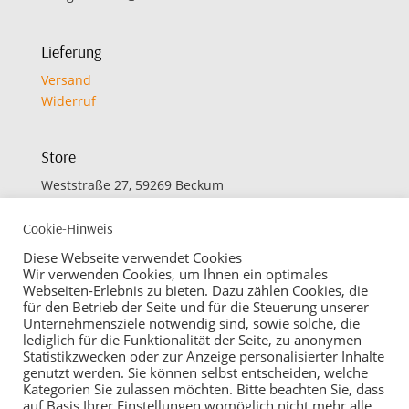
Lieferung
Versand
Widerruf
Store
Weststraße 27, 59269 Beckum
Cookie-Hinweis
Öffnungszeiten
Diese Webseite verwendet Cookies
Montag bis Freitag:
Wir verwenden Cookies, um Ihnen ein optimales
09.30 bis 12.30 Uhr
Webseiten-Erlebnis zu bieten. Dazu zählen Cookies, die
für den Betrieb der Seite und für die Steuerung unserer
14.30 bis 18.00 Uhr
Unternehmensziele notwendig sind, sowie solche, die
lediglich für die Funktionalität der Seite, zu anonymen
Samstag:
Statistikzwecken oder zur Anzeige personalisierter Inhalte
09.30 bis 13.00 Uhr
genutzt werden. Sie können selbst entscheiden, welche
Kategorien Sie zulassen möchten. Bitte beachten Sie, dass
auf Basis Ihrer Einstellungen womöglich nicht mehr alle